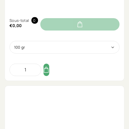
Sous-total
0
€0,00