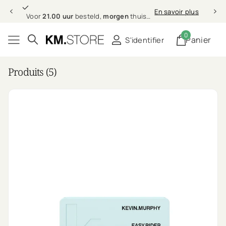
21.00 uur
morgen
En savoir plus
Voor
21.00 uur
besteld,
morgen
thuis (in NL & BE)
0
Panier
S'identifier
Produits (5)