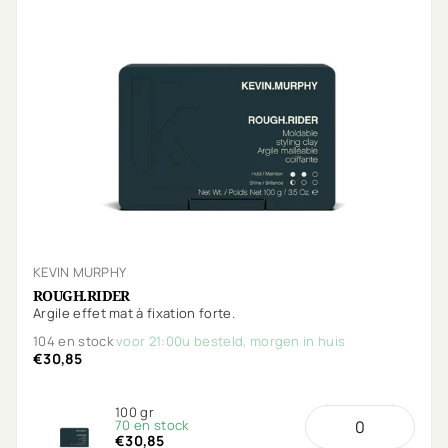
KEVIN MURPHY
ROUGH.RIDER
Argile effet mat à fixation forte.
104 en stock
voor 21:00u besteld, morgen in huis
€30,85
100 gr
70 en stock
€30,85