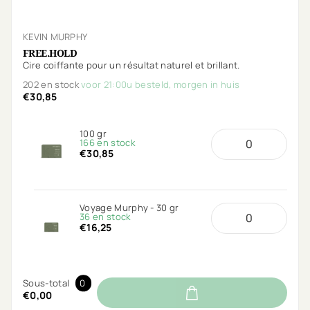
KEVIN MURPHY
FREE.HOLD
Cire coiffante pour un résultat naturel et brillant.
202 en stock
voor 21:00u besteld, morgen in huis
€30,85
100 gr
166 en stock
€30,85
Voyage Murphy - 30 gr
36 en stock
€16,25
Sous-total
0
€0,00