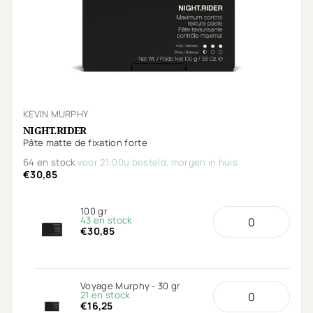
KEVIN MURPHY
NIGHT.RIDER
Pâte matte de fixation forte
64 en stock
voor 21:00u besteld, morgen in huis
€30,85
100 gr
43 en stock
€30,85
Voyage Murphy - 30 gr
21 en stock
€16,25