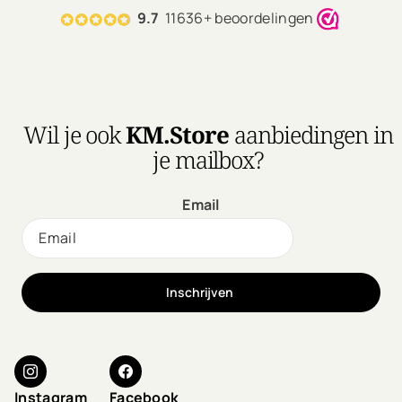
remettront vos cheveux
9.7
11636+ beoordelingen
en parfait état.
Un puissant mélange
d'ananas, d'enzymes de
papaye et de protéines de
superaliments répare,
améliore et renforce les
Wil je ook
KM.Store
aanbiedingen in
cheveux secs et abîmés.
je mailbox?
Email
Inschrijven
Instagram
Facebook