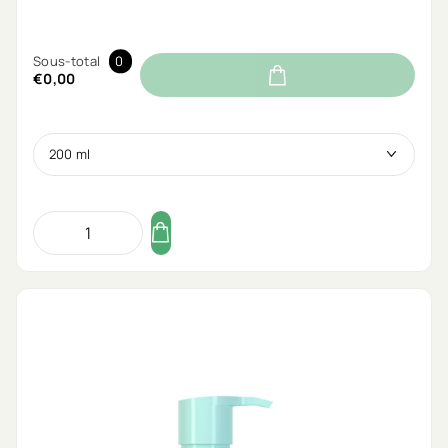
Sous-total
0
€0,00