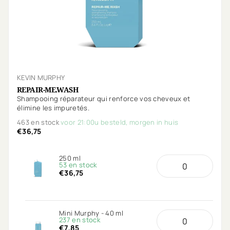
KEVIN MURPHY
REPAIR-ME.WASH
Shampooing réparateur qui renforce vos cheveux et
élimine les impuretés.
463 en stock
voor 21:00u besteld, morgen in huis
€36,75
250 ml
53 en stock
€36,75
Mini Murphy - 40 ml
237 en stock
€7,85