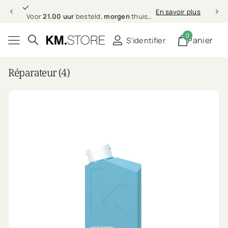
21.00 uur
morgen
Pro
En savoir plus
Voor
21.00 uur
besteld,
morgen
thuis (in NL & BE)
Profe
0
Panier
S'identifier
Réparateur (4)