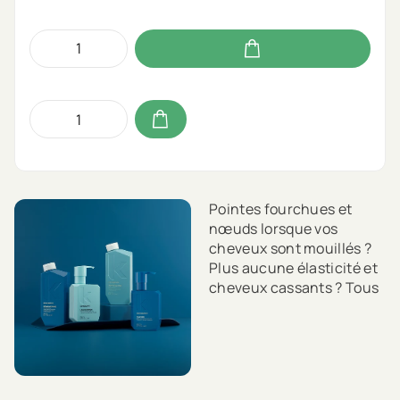
Pointes fourchues et
nœuds lorsque vos
cheveux sont mouillés ?
Plus aucune élasticité et
cheveux cassants ? Tous
les signes de cheveux
abîmés dus à une
carence en protéines. Ne
vous inquiétez pas, nos
produits Repair Me