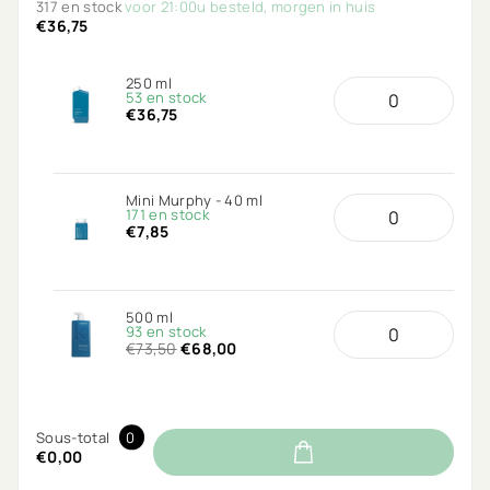
317 en stock
voor 21:00u besteld, morgen in huis
€36,75
250 ml
53 en stock
€36,75
Mini Murphy - 40 ml
171 en stock
€7,85
500 ml
93 en stock
€73,50
€68,00
Sous-total
0
€0,00