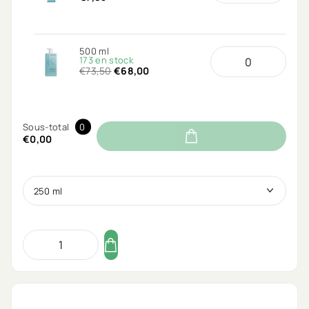
500 ml
173 en stock
€73,50
€68,00
Sous-total
0
€0,00