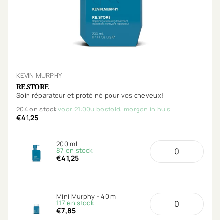
KEVIN MURPHY
RE.STORE
Soin réparateur et protéiné pour vos cheveux!
204 en stock
voor 21:00u besteld, morgen in huis
€41,25
200 ml
87 en stock
€41,25
Mini Murphy - 40 ml
117 en stock
€7,85