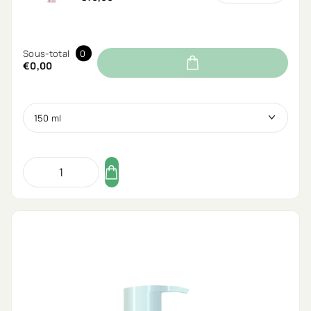
Sous-total
0
€0,00