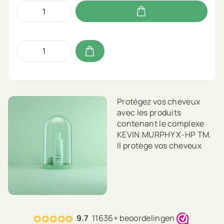
Protégez vos cheveux
avec les produits
contenant le complexe
KEVIN.MURPHY X-HP TM.
Il protège vos cheveux
jusqu'à une chaleur de
220° en contient un
mélange d'ingrédients
naturels pleins
d'antioxydants et d'acides
aminés essentiels pour
9.7
11636+ beoordelingen
réparer les cheveux