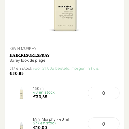
KEVIN MURPHY
HAIR.RESORT.SPRAY
Spray look de plage
317 en stock
voor 21:00u besteld, morgen in huis
€30,85
150 ml
40 en stock
€30,85
Mini Murphy - 40 ml
277 en stock
€10,00