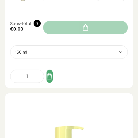
Sous-total
0
€0,00