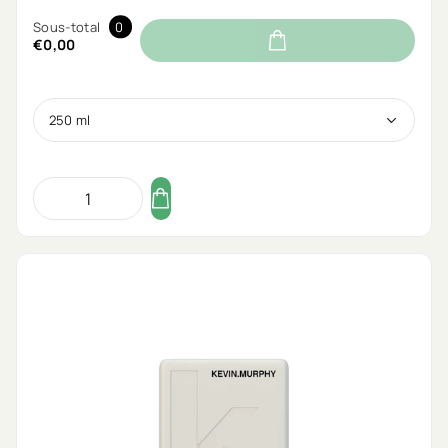
Sous-total
0
€0,00