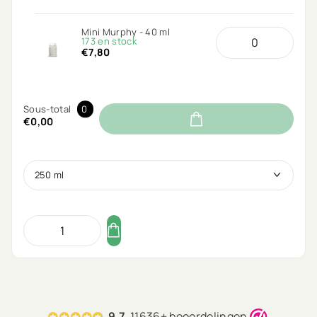
Mini Murphy - 40 ml
173 en stock
€7,80
Sous-total
0
€0,00
9.7
11636+ beoordelingen