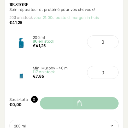
RE.STORE
Soin réparateur et protéiné pour vos cheveux!
203 en stock
voor 21:00u besteld, morgen in huis
€41,25
200 ml
86 en stock
€41,25
Mini Murphy - 40 ml
117 en stock
€7,85
Sous-total
0
€0,00