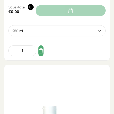
Sous-total
0
€0,00