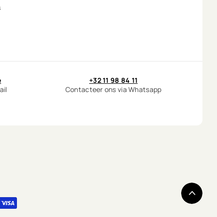
s
e
+32 11 98 84 11
ail
Contacteer ons via Whatsapp