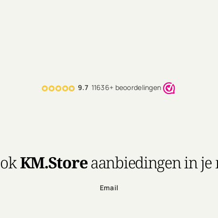
9.7
11636+ beoordelingen
ook
KM.Store
aanbiedingen in je
Email