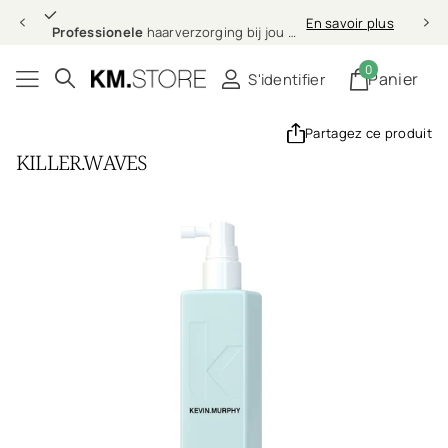
Professionele
En savoir plus
Professionele
haarverzorging bij jou thuis
0
Panier
S'identifier
Partagez ce produit
KILLER.WAVES