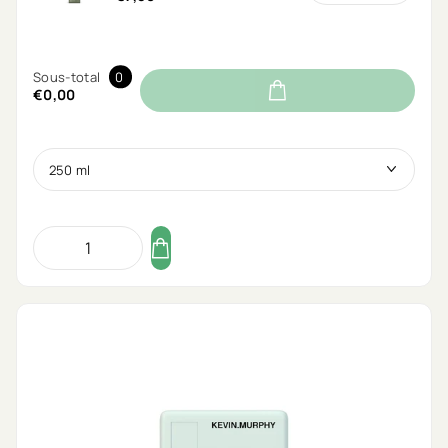
Sous-total
0
€0,00