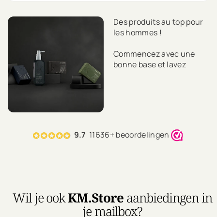
Des produits au top pour
les hommes !
Commencez avec une
bonne base et lavez
toujours vos cheveux
avec un shampoing et un
après-shampooing.
Vous souhaitez apporter
un soin supplémentaire à
9.7
11636+ beoordelingen
vos cheveux ? Complétez
ensuite votre routine
quotidienne
rafraîchissante avec un
soin.
Wil je ook
KM.Store
aanbiedingen in
Ajoutez l'une des cires ou
je mailbox?
crèmes coiffantes de