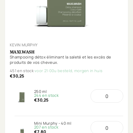
KEVIN MURPHY
MAXI.WASH
Shampooing détox éliminant la saleté et les excès de
produits de vos cheveux.
451 en stock
voor 21:00u besteld, morgen in huis
€30,25
250 ml
244 en stock
€30,25
Mini Murphy - 40 ml
207 en stock
€7,80