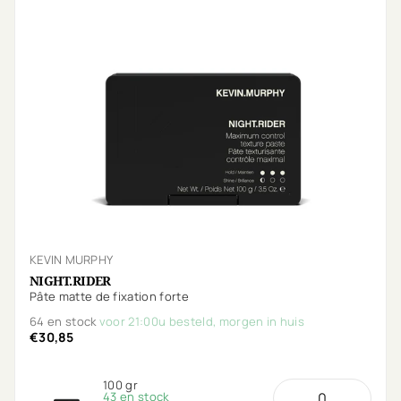
KEVIN MURPHY
NIGHT.RIDER
Pâte matte de fixation forte
64 en stock
voor 21:00u besteld, morgen in huis
€30,85
100 gr
43 en stock