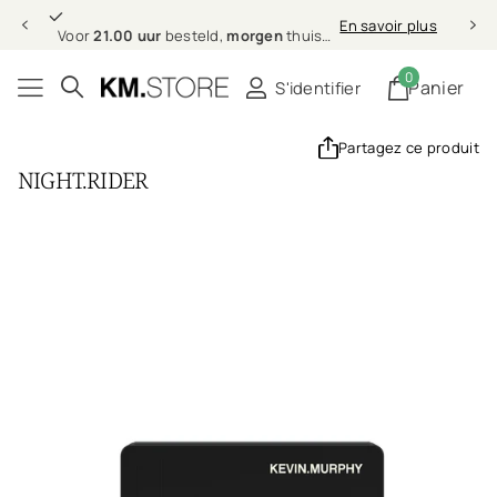
21.00 uur
morgen
En savoir plus
Voor
21.00 uur
besteld,
morgen
thuis (in NL & BE)
0
Panier
S'identifier
Partagez ce produit
NIGHT.RIDER