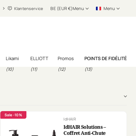
BE (EUR €)
Menu
Menu
Klantenservice
Likami
ELLIOTT
Promos
POINTS DE FIDÉLITÉ
(10)
(11)
(12)
(13)
Sale
-10%
IdHAIR
IdHAIR Solutions –
Coffret Anti-Chute