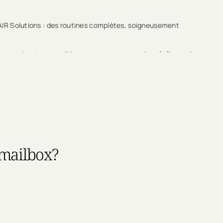
HAIR Solutions : des routines complètes, soigneusement
, un soin et un conditioner pour une
approche réellement
ment et soutient une amélioration durable.
 mailbox?