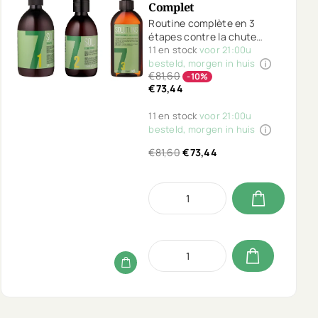
Complet
Routine complète en 3
étapes contre la chute
précoce. Le shampooing,
11 en stock
voor 21:00u
soin cuir chevelu et tonic
besteld, morgen in huis
€81,60
No.7 stimulent la croissance
-10%
€73,44
et renforcent les racines.
Vegan et sans parfum.
11 en stock
voor 21:00u
besteld, morgen in huis
€81,60
€73,44