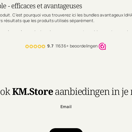
e - efficaces et avantageuses
oduit. C’est pourquoi vous trouverez ici les bundles avantageux Id
s résultats que les produits utilisés séparément.
x précoce à un cuir chevelu sec ou gras - et combine un shampooing
9.7
11636+ beoordelingen
adaptés même aux cuirs chevelus les plus sensibles
.
erez ici un programme complet qui agit en profondeur, soulage rapide
ook
KM.Store
aanbiedingen in je
Email