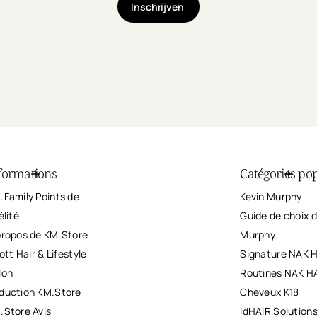
Inschrijven
formations
Catégories pop
.Family Points de
Kevin Murphy
élité
Guide de choix d
propos de KM.Store
Murphy
iott Hair & Lifestyle
Signature NAK 
lon
Routines NAK H
duction KM.Store
Cheveux K18
.Store Avis
IdHAIR Solution