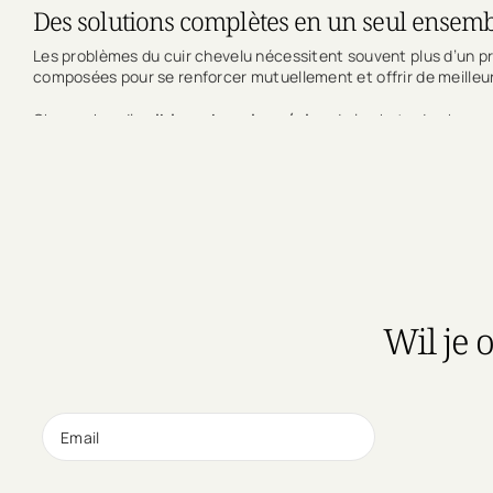
Des solutions complètes en un seul ensembl
Les problèmes du cuir chevelu nécessitent souvent plus d’un pr
composées pour se renforcer mutuellement et offrir de meilleur
Chaque bundle
cible un besoin précis
- de la chute de cheveu
efficace
.
Tous les produits sont sans parfum, végan, sans parabènes et 
Quelle que soit la difficulté de votre cuir chevelu, vous trouv
Wil je 