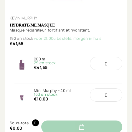
KEVIN MURPHY
HYDRATE-ME.MASQUE
Masque réparateur, fortifiant et hydratant.
192 en stock
voor 21:00u besteld, morgen in huis
€41,65
200 ml
29 en stock
€41,65
Mini Murphy - 40 ml
163 en stock
€10,00
Sous-total
0
€0,00