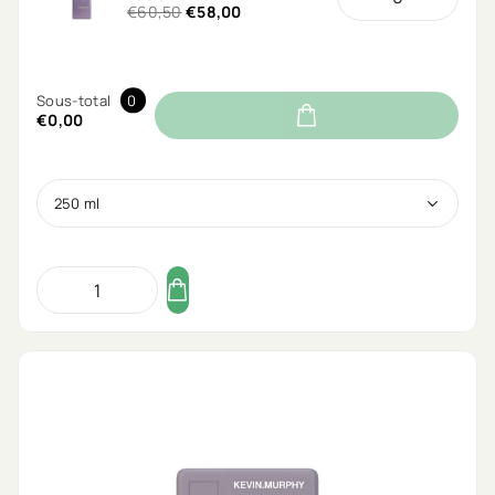
€60,50
€58,00
Sous-total
0
€0,00