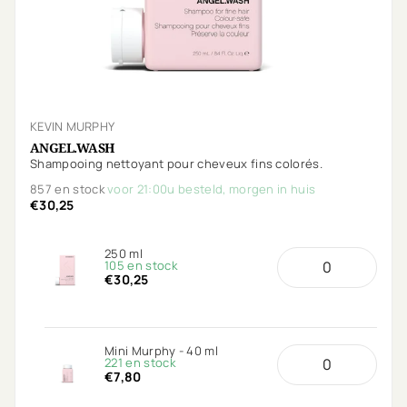
KEVIN MURPHY
ANGEL.WASH
Shampooing nettoyant pour cheveux fins colorés.
857 en stock
voor 21:00u besteld, morgen in huis
€30,25
250 ml
105 en stock
€30,25
Mini Murphy - 40 ml
221 en stock
€7,80