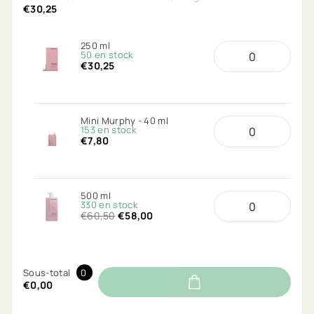
€30,25
250 ml
50 en stock
€30,25
Mini Murphy - 40 ml
153 en stock
€7,80
500 ml
330 en stock
€60,50
€58,00
Sous-total
0
€0,00