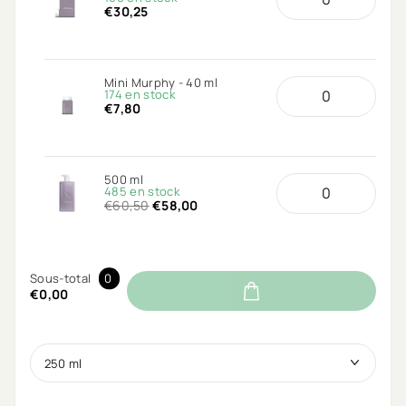
€30,25
Mini Murphy - 40 ml
174 en stock
€7,80
500 ml
485 en stock
€60,50
€58,00
Sous-total
0
€0,00