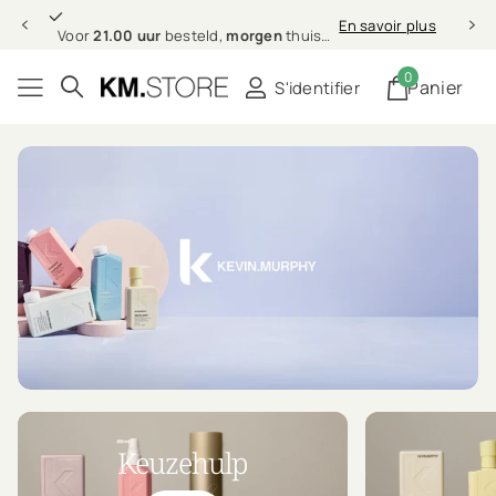
21.00 uur
morgen
En savoir plus
Voor
21.00 uur
besteld,
morgen
thuis (in NL & BE)
0
Panier
S'identifier
Keuzehulp