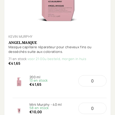
KEVIN MURPHY
ANGEL.MASQUE
Masque capillaire réparateur pour cheveux fins ou
desséchés suite aux colorations.
71 en stock
voor 21:00u besteld, morgen in huis
€41,65
200 ml
13 en stock
€41,65
Mini Murphy - 40 ml
58 en stock
€10,00