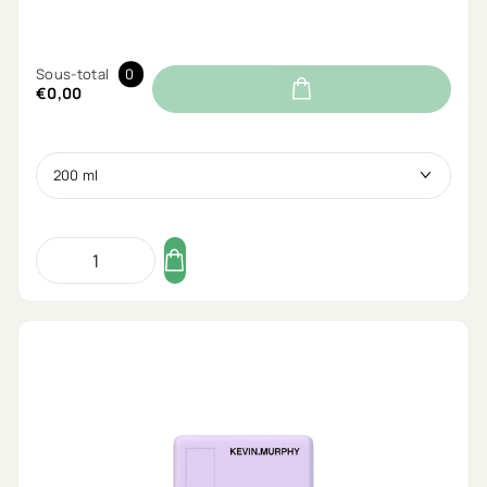
Sous-total
0
€0,00