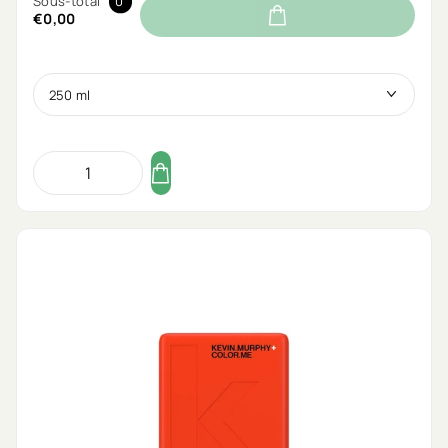
Sous-total
0
€0,00