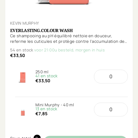
KEVIN MURPHY
EVERLASTING.COLOUR WASH
Ce shampooing au pH équilibré nettoie en douceur,
referme les cuticules et protège contre l’accumulation de
minéraux. Spécialement conçu pour préserver l’éclat de
54 en stock
voor 21:00u besteld, morgen in huis
votre couleur plus longtemps.
€33,50
250 ml
41 en stock
€33,50
Mini Murphy - 40 ml
13 en stock
€7,85