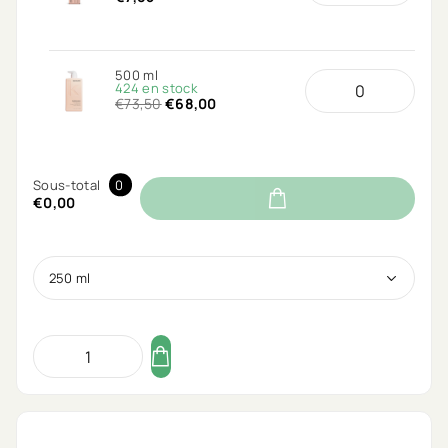
500 ml
424 en stock
€73,50
€68,00
Sous-total
0
€0,00