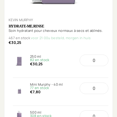
KEVIN MURPHY
HYDRATE-ME.RINSE
Soin hydratant pour cheveux normaux à secs et abîmés.
467 en stock
voor 21:00u besteld, morgen in huis
€30,25
250 ml
82 en stock
€30,25
Mini Murphy - 40 ml
77 en stock
€7,80
500 ml
308 en stock