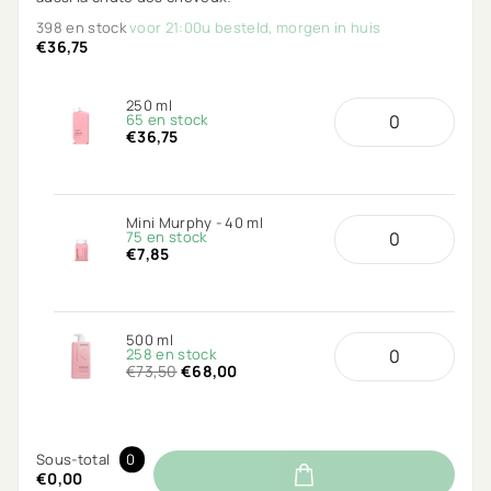
398 en stock
voor 21:00u besteld, morgen in huis
€36,75
250 ml
65 en stock
€36,75
Mini Murphy - 40 ml
75 en stock
€7,85
500 ml
258 en stock
€73,50
€68,00
Sous-total
0
€0,00