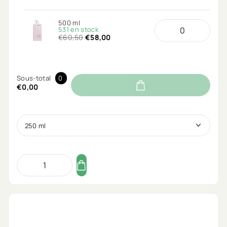
500 ml
531 en stock
€60,50
€58,00
Sous-total
0
€0,00