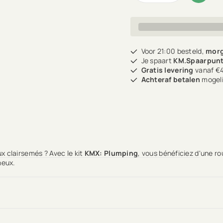
Voor 21:00 besteld,
morg
Je spaart
KM.Spaarpun
Gratis levering
vanaf €4
Achteraf betalen
mogeli
x clairsemés ? Avec le kit
KMX: Plumping
, vous bénéficiez d'une r
neux.