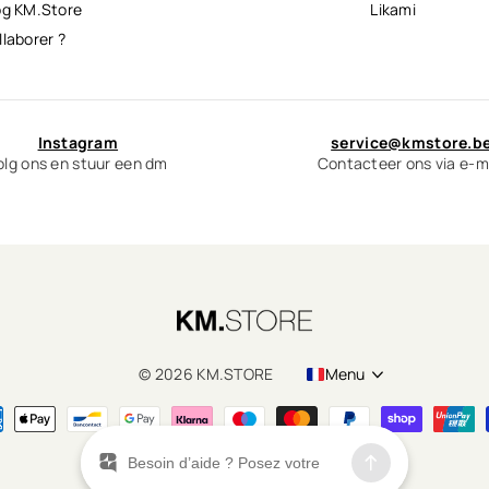
og KM.Store
Likami
llaborer ?
Instagram
service@kmstore.b
olg ons en stuur een dm
Contacteer ons via e-m
©
2026
KM.STORE
Menu