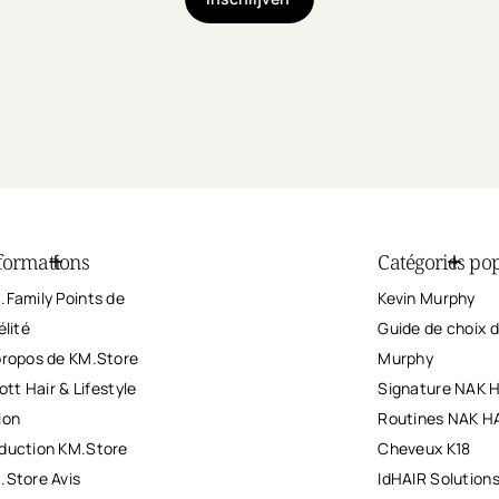
formations
Catégories pop
.Family Points de
Kevin Murphy
élité
Guide de choix d
propos de KM.Store
Murphy
iott Hair & Lifestyle
Signature NAK 
lon
Routines NAK H
duction KM.Store
Cheveux K18
.Store Avis
IdHAIR Solution