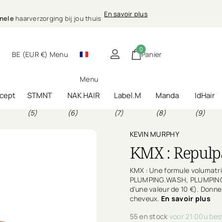
sionele
En savoir plus
E)
ing bij jou thuis
nele
haarverzorging bij jou thuis
0
BE (EUR €)
Menu
Panier
Menu
cept
STMNT
NAK HAIR
Label.M
Manda
IdHair
(5)
(6)
(7)
(8)
(9)
KEVIN MURPHY
KMX : Repulp
KMX : Une formule volumatri
PLUMPING.WASH, PLUMPING.
d'une valeur de 10 €). Donn
cheveux.
En savoir plus
55 en stock
voor 21:00u bes