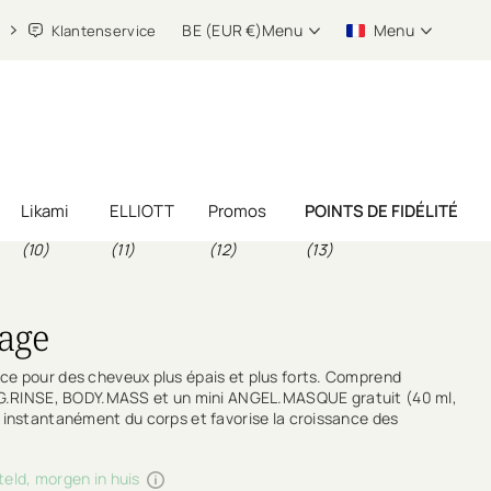
BE (EUR €)
Menu
Menu
Klantenservice
Likami
ELLIOTT
Promos
POINTS DE FIDÉLITÉ
(10)
(11)
(12)
(13)
age
ce pour des cheveux plus épais et plus forts. Comprend
RINSE, BODY.MASS et un mini ANGEL.MASQUE gratuit (40 ml,
e instantanément du corps et favorise la croissance des
teld, morgen in huis