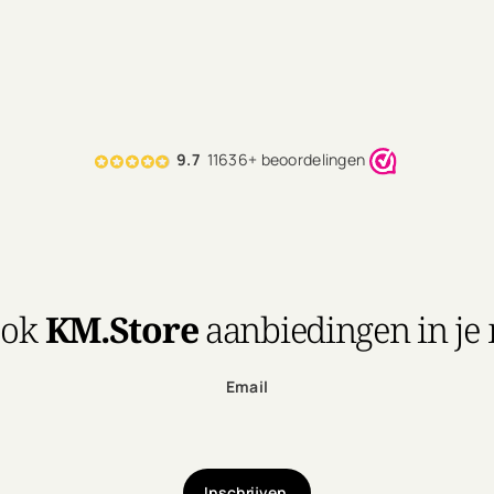
9.7
11636+ beoordelingen
ook
KM.Store
aanbiedingen in je
Email
Inschrijven