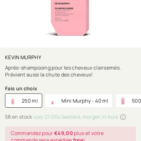
KEVIN MURPHY
Après-shampooing pour les cheveux clairsemés.
Prévient aussi la chute des cheveux!
Fais un choix
250 ml
Mini Murphy - 40 ml
500
58 en stock
voor 21:00u besteld, morgen in huis
Commandez pour
€49,00
plus et votre
commande sera expédiée
free
!