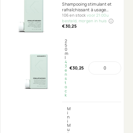
Shampooing stimulant et
rafraîchissant à usage
quotidien.
106 en stock
voor 21:00u
besteld, morgen in huis
€30,25
2
5
0
m
l
4
3
€30,25
e
n
s
t
o
c
k
M
i
n
i
M
u