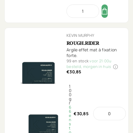
KEVIN MURPHY
ROUGH.RIDER
Argile effet mat à fixation
forte.
99 en stock
voor 21:00u
besteld, morgen in huis
€30,85
1
0
0
g
r
6
6
€30,85
e
n
s
t
o