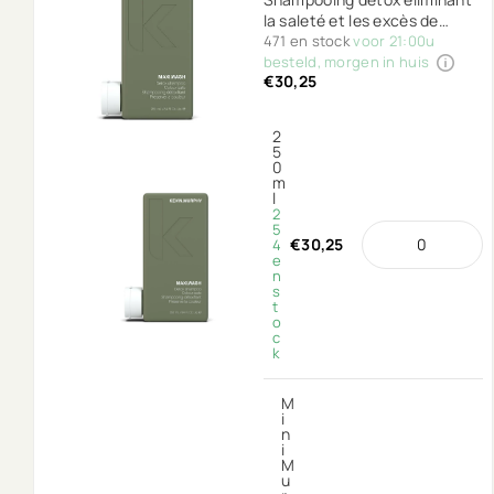
la saleté et les excès de
produits de vos cheveux.
471 en stock
voor 21:00u
besteld, morgen in huis
€30,25
2
5
0
m
l
2
5
€30,25
4
e
n
s
t
o
c
k
M
i
n
i
M
u