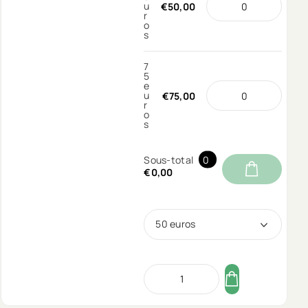
u
€50,00
r
o
s
7
5
e
u
€75,00
r
o
s
Sous-total
0
€0,00
50 euros