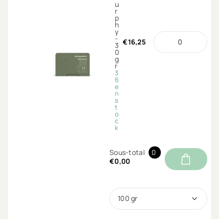
u
r
p
h
y
-
€16,25
3
0
g
r
3
6
e
n
s
t
o
c
k
Sous-total
0
€0,00
100 gr