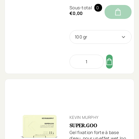
Sous-total
0
€0,00
100 gr
KEVIN MURPHY
SUPER.GOO
Gel fixation forte à base
d'eau, pour un effet wet look