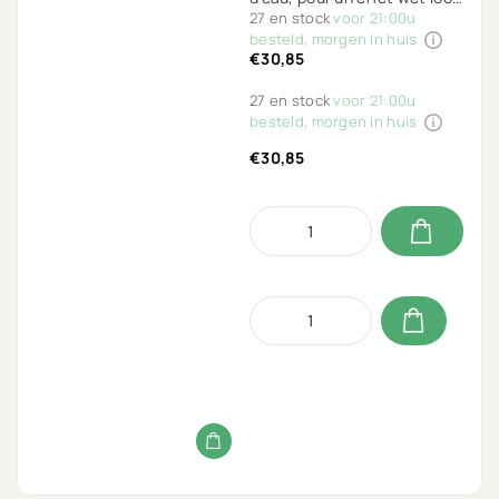
naturel.
27 en stock
voor 21:00u
besteld, morgen in huis
€30,85
27 en stock
voor 21:00u
besteld, morgen in huis
€30,85