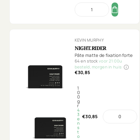
KEVIN MURPHY
NIGHT.RIDER
Pâte matte de fixation forte
64 en stock
voor 21:00u
besteld, morgen in huis
€30,85
1
0
0
g
r
4
3
€30,85
e
n
s
t
o