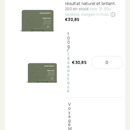
résultat naturel et brillant.
200 en stock
voor 21:00u
besteld, morgen in huis
€30,85
1
0
0
g
r
1
6
€30,85
4
e
n
s
t
o
c
k
V
o
y
a
g
e
M