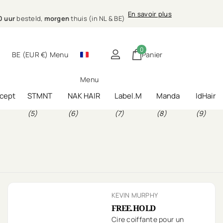
sionele
En savoir plus
E)
ing bij jou thuis
nele
haarverzorging bij jou thuis
0
BE (EUR €)
Menu
Panier
Menu
cept
STMNT
NAK HAIR
Label.M
Manda
IdHair
(5)
(6)
(7)
(8)
(9)
KEVIN MURPHY
FREE.HOLD
Cire coiffante pour un