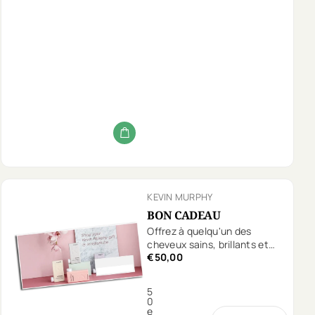
KEVIN MURPHY
BON CADEAU
Offrez à quelqu'un des
cheveux sains, brillants et
€50,00
délicieusement parfumés!
5
0
e