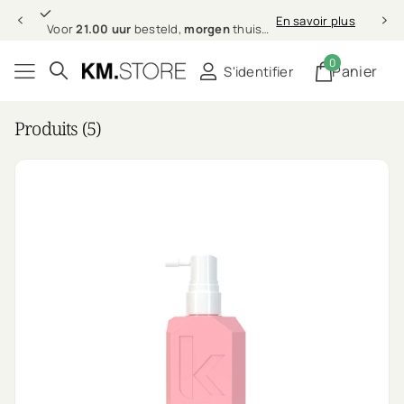
21.00 uur
morgen
En savoir plus
Voor
21.00 uur
besteld,
morgen
thuis (in NL & BE)
0
Panier
S'identifier
Produits (5)