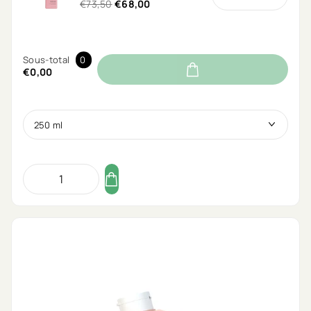
€73,50
€68,00
Sous-total
0
€0,00