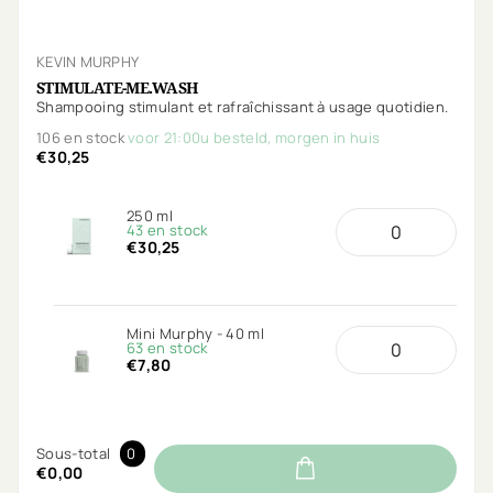
KEVIN MURPHY
STIMULATE-ME.WASH
Shampooing stimulant et rafraîchissant à usage quotidien.
106 en stock
voor 21:00u besteld, morgen in huis
€30,25
250 ml
43 en stock
€30,25
Mini Murphy - 40 ml
63 en stock
€7,80
Sous-total
0
€0,00