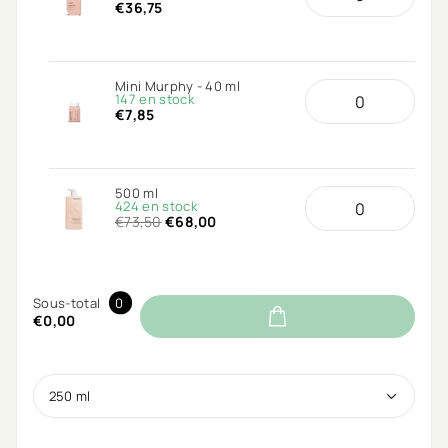
€36,75
Mini Murphy - 40 ml
147 en stock
€7,85
500 ml
424 en stock
€73,50
€68,00
Sous-total
0
€0,00