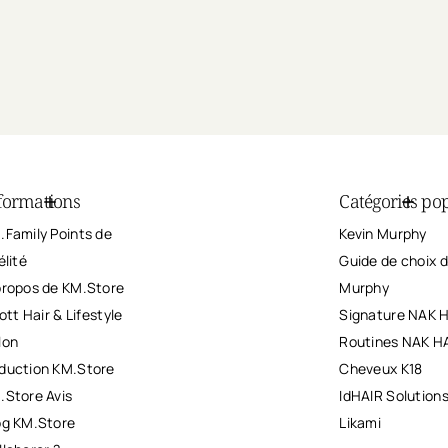
formations
Catégories pop
.Family Points de
Kevin Murphy
élité
Guide de choix d
propos de KM.Store
Murphy
iott Hair & Lifestyle
Signature NAK 
lon
Routines NAK H
duction KM.Store
Cheveux K18
.Store Avis
IdHAIR Solution
og KM.Store
Likami