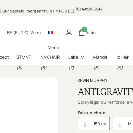
.00 uur
morgen
En savoir plus
E)
ing bij jou thuis
0 uur
besteld,
morgen
thuis (in NL & BE)
0
BE (EUR €)
Menu
Panier
Menu
cept
STMNT
NAK HAIR
Label.M
Manda
IdHair
(5)
(6)
(7)
(8)
(9)
KEVIN MURPHY
ANTI.GRAVIT
Spray léger qui renforce le 
Fais un choix
150 ml
Mi