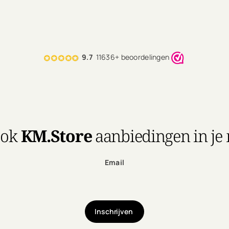
9.7
11636+ beoordelingen
ook
KM.Store
aanbiedingen in je
Email
Inschrijven