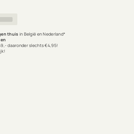
en thuis
in België en Nederland*
ten
9,- daaronder slechts €4,95!
jk!