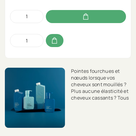
Pointes fourchues et
nœuds lorsque vos
cheveux sont mouillés ?
Plus aucune élasticité et
cheveux cassants ? Tous
les signes de cheveux
abîmés dus à une
carence en protéines. Ne
vous inquiétez pas, nos
produits Repair Me