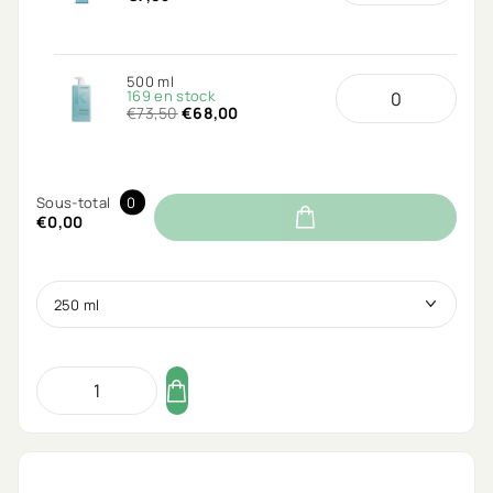
500 ml
169 en stock
€73,50
€68,00
Sous-total
0
€0,00