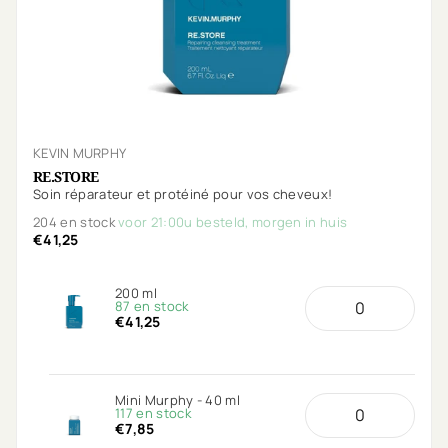
KEVIN MURPHY
RE.STORE
Soin réparateur et protéiné pour vos cheveux!
204 en stock
voor 21:00u besteld, morgen in huis
€41,25
200 ml
87 en stock
€41,25
Mini Murphy - 40 ml
117 en stock
€7,85