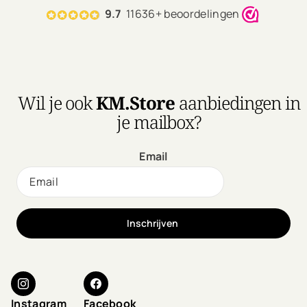
remettront vos cheveux
9.7
11636+ beoordelingen
en parfait état.
Un puissant mélange
d'ananas, d'enzymes de
papaye et de protéines de
superaliments répare,
améliore et renforce les
Wil je ook
KM.Store
aanbiedingen in
cheveux secs et abîmés.
je mailbox?
Email
Inschrijven
Instagram
Facebook