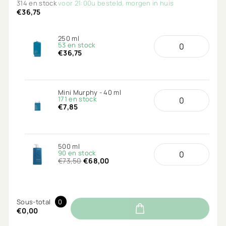
314 en stock
voor 21:00u besteld, morgen in huis
€36,75
250 ml
53 en stock
€36,75
Mini Murphy - 40 ml
171 en stock
€7,85
500 ml
90 en stock
€73,50
€68,00
Sous-total
0
€0,00