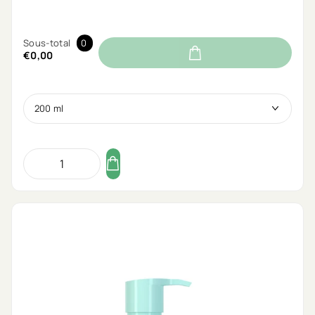
Sous-total
0
€0,00