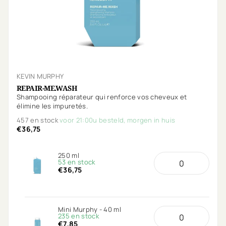
KEVIN MURPHY
REPAIR-ME.WASH
Shampooing réparateur qui renforce vos cheveux et
élimine les impuretés.
457 en stock
voor 21:00u besteld, morgen in huis
€36,75
250 ml
53 en stock
€36,75
Mini Murphy - 40 ml
235 en stock
€7,85