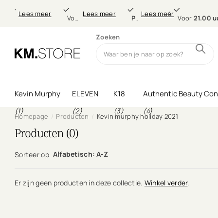
Gratis verzending
21.00 uur
Professionele
morgen
21.0
Lees meer
Lees meer
Lees meer
Lees meer
Gratis verzending
Voor
vanaf €49,-
21.00 uur
besteld,
Professionele
morgen
thuis (in NL & BE
haarverzorgin
Voor
21.00 u
Zoeken
Kevin Murphy
ELEVEN
K18
Authentic Beauty Co
(1)
(2)
(3)
(4)
Homepage
Producten
Kevin murphy holiday 2021
Producten (0)
Alfabetisch: A-Z
Sorteer op
Er zijn geen producten in deze collectie.
Winkel verder
.