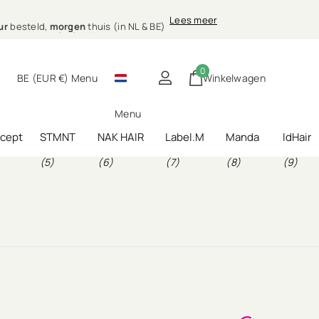
0 uur
morgen
Lees meer
)
g bij jou thuis
ur
besteld,
morgen
thuis (in NL & BE)
0
BE (EUR €)
Menu
Winkelwagen
Menu
ncept
STMNT
NAK HAIR
Label.M
Manda
IdHair
(5)
(6)
(7)
(8)
(9)