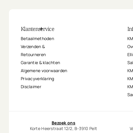
Klantenservice
In
Betaalmethoden
KM
Verzenden &
Ov
Retourneren
Ell
Garantie & klachten
Sa
Algemene voorwaarden
KM
Privacyverklaring
KM
Disclaimer
KM
Sa
Bezoek ons
Korte Heerstraat 12/2, B-3910 Pelt
V