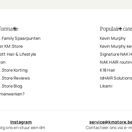
formatie
Populaire cat
.Family Spaarpunten
Kevin Murphy
er KM.Store
Kevin Murphy ke
iott Hair & Lifestyle
Signature NAK 
lon
NAK HAIR routin
.Store Korting
K18 Hair
.Store Reviews
IdHAIR Solution
.Store Blog
Likami
menwerken?
Instagram
service@kmstore.b
olg ons en stuur een dm
Contacteer ons via e-m