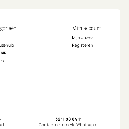
egorieën
Mijn account
Mijn orders
uzehulp
Registeren
HAIR
es
s
e
+32 11 98 84 11
ail
Contacteer ons via Whatsapp