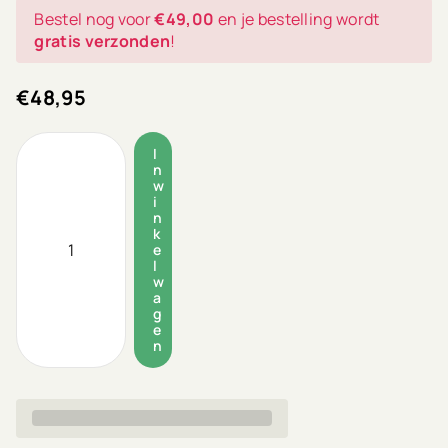
Bestel nog voor
€49,00
en je bestelling wordt
gratis verzonden
!
€48,95
I
n
w
i
n
k
e
l
w
a
g
e
n