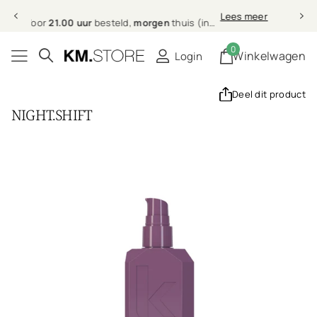
Professionele
r
Lees meer
Professionele
haarverzorging bij jou thuis
0
Winkelwagen
Login
Deel dit product
NIGHT.SHIFT