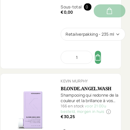
Sous-total
0
€0,00
Retailverpakking - 235 ml
KEVIN MURPHY
BLONDE.ANGEL.WASH
Shampooing qui redonne de la
couleur et la brillance à vos
cheveux blonds et/ou gris.
166 en stock
voor 21:00u
besteld, morgen in huis
€30,25