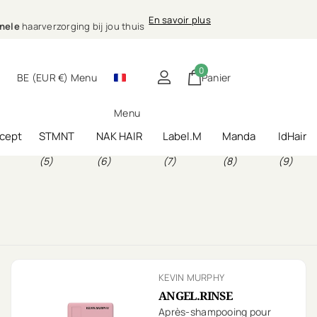
sionele
En savoir plus
E)
ing bij jou thuis
nele
haarverzorging bij jou thuis
0
BE (EUR €)
Menu
Panier
Menu
cept
STMNT
NAK HAIR
Label.M
Manda
IdHair
(5)
(6)
(7)
(8)
(9)
KEVIN MURPHY
ANGEL.RINSE
Après-shampooing pour