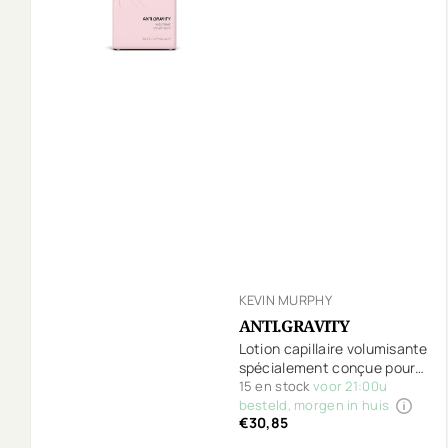
KEVIN MURPHY
ANTI.GRAVITY
Lotion capillaire volumisante
spécialement conçue pour
les cheveux fins et ternes.
15 en stock
voor 21:00u
besteld, morgen in huis
€30,85