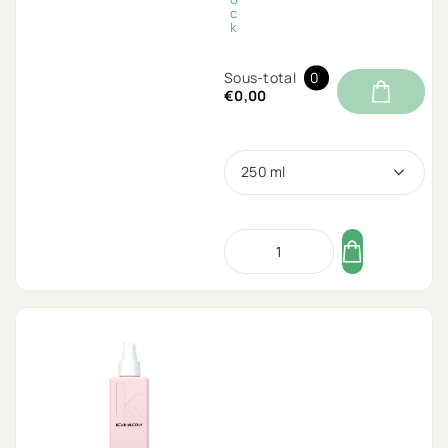
c
k
Sous-total
0
€0,00
250 ml