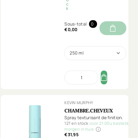
c
k
Sous-total
0
€0,00
250 ml
KEVIN MURPHY
CHAMBRE.CHEVEUX
Spray texturisant de finition.
127 en stock
voor 21:00u besteld,
morgen in huis
€31,95