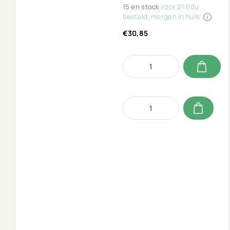
15 en stock
voor 21:00u
besteld, morgen in huis
€30,85