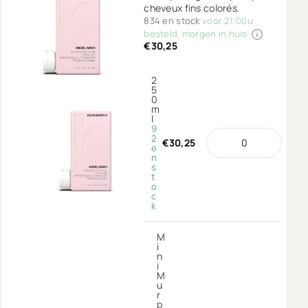
cheveux fins colorés.
834 en stock
voor 21:00u
besteld, morgen in huis
€30,25
2
5
0
m
l
9
2
€30,25
e
n
s
t
o
c
k
M
i
n
i
M
u
r
p