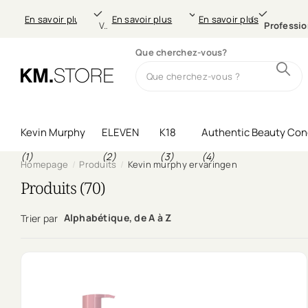
morgen
Gratis verzending
21.00 uur
Professionele
morgen
Profes
En savoir plus
En savoir plus
En savoir plus
En savoir plus
morgen
Gratis verzending
thuis (in NL & BE)
Voor
vanaf €49,-
21.00 uur
besteld,
Professionele
morgen
thuis (in NL & B
haarverzorg
Professio
Que cherchez-vous?
Kevin Murphy
ELEVEN
K18
Authentic Beauty Con
(1)
(2)
(3)
(4)
Homepage
Produits
Kevin murphy ervaringen
Produits (70)
Alphabétique, de A à Z
Trier par