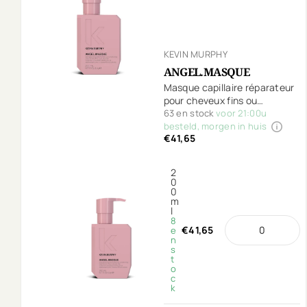
KEVIN MURPHY
ANGEL.MASQUE
Masque capillaire réparateur
pour cheveux fins ou
desséchés suite aux
63 en stock
voor 21:00u
colorations.
besteld, morgen in huis
€41,65
2
0
0
m
l
8
€41,65
e
n
s
t
o
c
k