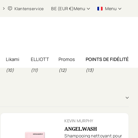
BE (EUR €)
Menu
Menu
Klantenservice
Likami
ELLIOTT
Promos
POINTS DE FIDÉLITÉ
(10)
(11)
(12)
(13)
KEVIN MURPHY
ANGEL.WASH
Shampooing nettoyant pour