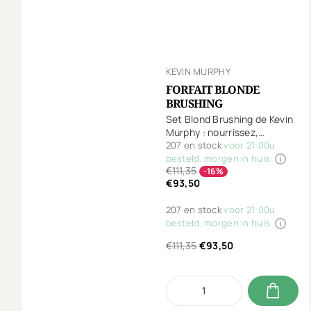
KEVIN MURPHY
FORFAIT BLONDE
BRUSHING
Set Blond Brushing de Kevin
Murphy : nourrissez,
protégez et coiffez vos
207 en stock
voor 21:00u
cheveux blonds. Inclut
besteld, morgen in huis
€111,35
Blonde.Angel.Wash,
-16%
€93,50
Blonde.Angel,
Heated.Defense et
207 en stock
voor 21:00u
Session.Spray gratuit.
besteld, morgen in huis
€111,35
€93,50