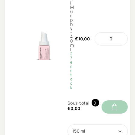
i
M
u
r
p
h
y
-
4
€10,00
0
m
l
2
7
e
n
s
t
o
c
k
Sous-total
0
€0,00
150 ml