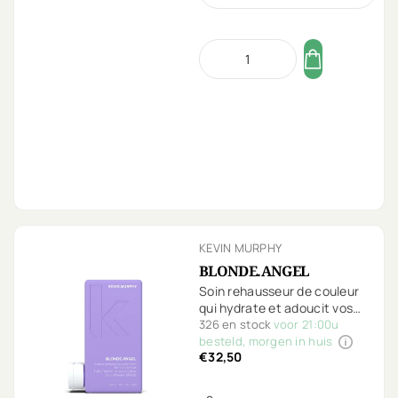
KEVIN MURPHY
BLONDE.ANGEL
Soin rehausseur de couleur
qui hydrate et adoucit vos
cheveux méchés, blonds
326 en stock
voor 21:00u
et/ou gris.
besteld, morgen in huis
€32,50