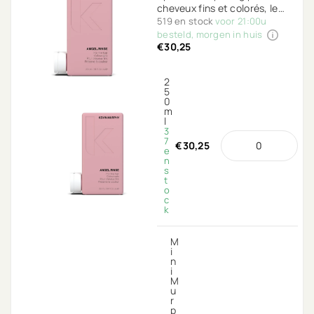
cheveux fins et colorés, le
soin ultime pour vos cheveux
519 en stock
voor 21:00u
pour les rendre encore plus
besteld, morgen in huis
€30,25
volumineux.
2
5
0
m
l
3
7
€30,25
e
n
s
t
o
c
k
M
i
n
i
M
u
r
p