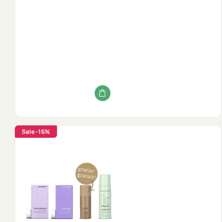
Sale
-16%