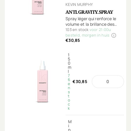
KEVIN MURPHY
ANTI.GRAVITY.SPRAY
Spray léger qui renforce le
volume et la brillance des
cheveux.
103 en stock
voor 21:00u
besteld, morgen in huis
€30,85
1
5
0
m
l
7
6
€30,85
e
n
s
t
o
c
k
M
i
n