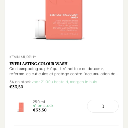
KEVIN MURPHY
EVERLASTING.COLOUR WASH
Ce shampooing au pH équilibré nettoie en douceur,
referme les cuticules et protège contre l’accumulation de
minéraux. Spécialement conçu pour préserver l’éclat de
54 en stock
voor 21:00u besteld, morgen in huis
votre couleur plus longtemps.
€33,50
250 ml
41 en stock
€33,50