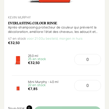
KEVIN MURPHY
EVERLASTING.COLOUR RINSE
Après-shampooing protecteur de couleur qui prévient la
décoloration, améliore l’état des cheveux, les adoucit et
les hydrate sans les alourdir.
47 en stock
voor 21:00u besteld, morgen in huis
€32,50
250 ml
25 en stock
€32,50
Mini Murphy - 40 ml
22 en stock
€7,85
Sous-total
0