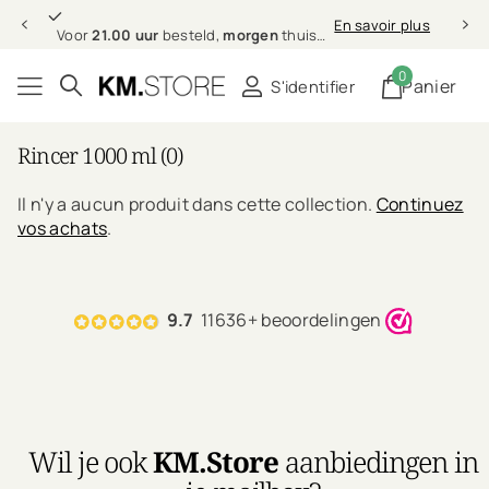
21.00 uur
morgen
En savoir plus
Voor
21.00 uur
besteld,
morgen
thuis (in NL & BE)
0
Panier
S'identifier
Rincer 1000 ml (0)
Il n'y a aucun produit dans cette collection.
Continuez
vos achats
.
9.7
11636+ beoordelingen
Wil je ook
KM.Store
aanbiedingen in