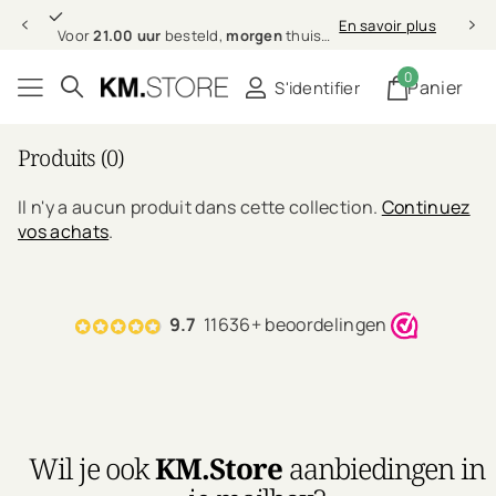
morgen
Professionele
En savoir plus
ld,
morgen
thuis (in NL & BE)
Professionele
haarverzorging bi
0
Panier
S'identifier
Produits (0)
Il n'y a aucun produit dans cette collection.
Continuez
vos achats
.
9.7
11636+ beoordelingen
Wil je ook
KM.Store
aanbiedingen in