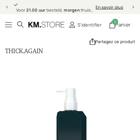
morgen
Professionele
En savoir plus
ld,
morgen
thuis (in NL & BE)
Professionele
haarverzorging bi
0
Panier
S'identifier
Partagez ce produit
THICK.AGAIN