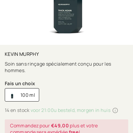
KEVIN MURPHY
Soin sans rinçage spécialement conçu pour les
hommes.
Fais un choix
100 ml
14 en stock
voor 21:00u besteld, morgen in huis
Commandez pour
€49,00
plus et votre
commande sera expédiée
free
!