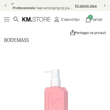
Professionele
En savoir plus
Professionele
haarverzorging bij jou thuis
0
Panier
S'identifier
Partagez ce produit
BODY.MASS