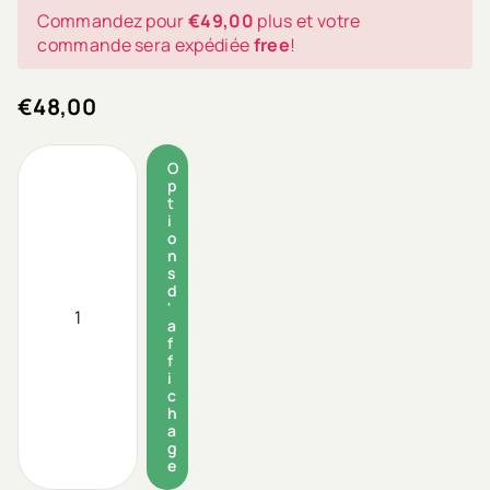
Commandez pour
€49,00
plus et votre
commande sera expédiée
free
!
€48,00
O
p
t
i
o
n
s
d
'
a
f
f
i
c
h
a
g
e