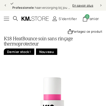
Professionele
En savoir plus
Professionele
haarverzorging bij jou thuis
0
Panier
S'identifier
Partagez ce produit
K18 HeatBounce soin sans rinçage
thermoprotecteur
Dernier stock !
Nouveau