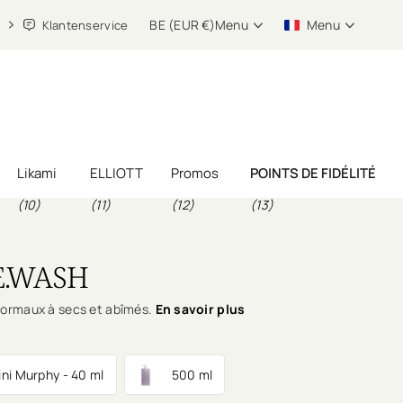
BE (EUR €)
Menu
Menu
Klantenservice
Likami
ELLIOTT
Promos
POINTS DE FIDÉLITÉ
(10)
(11)
(12)
(13)
E.WASH
ormaux à secs et abîmés.
En savoir plus
ni Murphy - 40 ml
500 ml