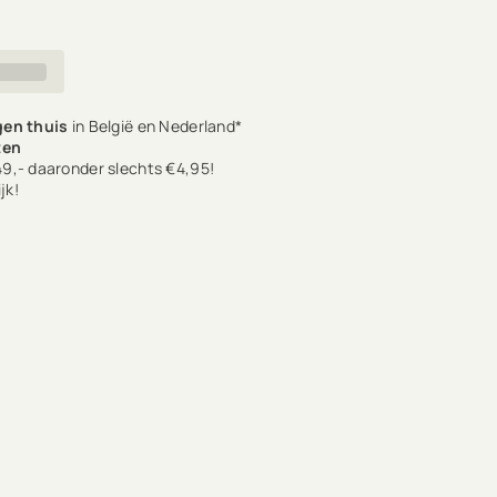
en thuis
in België en Nederland*
ten
9,- daaronder slechts €4,95!
jk!