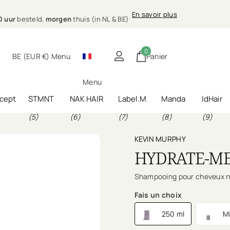
.00 uur
morgen
En savoir plus
E)
ing bij jou thuis
0 uur
besteld,
morgen
thuis (in NL & BE)
0
BE (EUR €)
Menu
Panier
Menu
cept
STMNT
NAK HAIR
Label.M
Manda
IdHair
(5)
(6)
(7)
(8)
(9)
KEVIN MURPHY
HYDRATE-M
Shampooing pour cheveux n
Fais un choix
250 ml
Mi