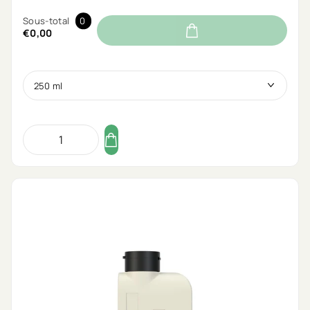
Sous-total
0
€0,00