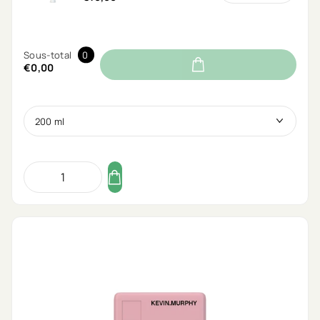
Sous-total
0
€0,00