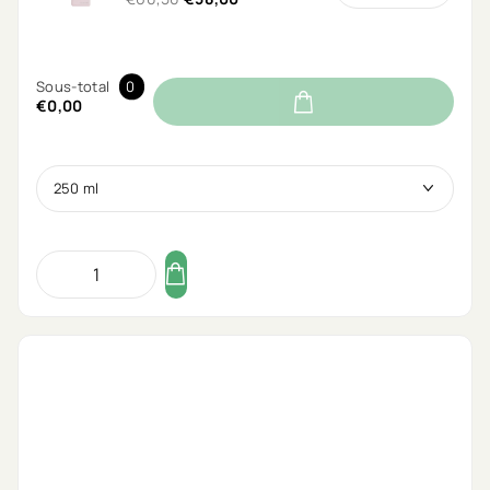
Sous-total
0
€0,00