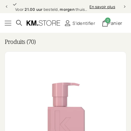
21.00 uur
morgen
En savoir plus
Voor
21.00 uur
besteld,
morgen
thuis (in NL & BE)
0
Panier
S'identifier
Produits (70)