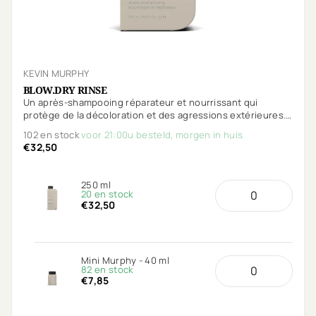
KEVIN MURPHY
BLOW.DRY RINSE
Un après-shampooing réparateur et nourrissant qui
protège de la décoloration et des agressions extérieures.
La technologie Anti-Breakage renforce, nourrit et offre une
102 en stock
voor 21:00u besteld, morgen in huis
protection thermique.
€32,50
250 ml
20 en stock
€32,50
Mini Murphy - 40 ml
82 en stock
€7,85