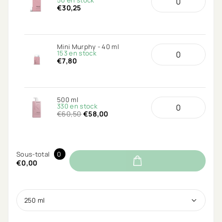
50 en stock
€30,25
Mini Murphy - 40 ml
153 en stock
€7,80
500 ml
330 en stock
€60,50
€58,00
Sous-total
0
€0,00