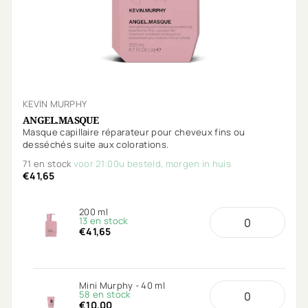
KEVIN MURPHY
ANGEL.MASQUE
Masque capillaire réparateur pour cheveux fins ou
desséchés suite aux colorations.
71 en stock
voor 21:00u besteld, morgen in huis
€41,65
200 ml
13 en stock
€41,65
Mini Murphy - 40 ml
58 en stock
€10,00