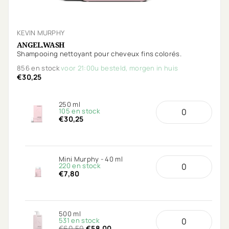
KEVIN MURPHY
ANGEL.WASH
Shampooing nettoyant pour cheveux fins colorés.
856 en stock
voor 21:00u besteld, morgen in huis
€30,25
250 ml
105 en stock
€30,25
Mini Murphy - 40 ml
220 en stock
€7,80
500 ml
531 en stock
€60,50
€58,00