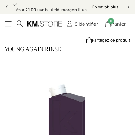
21.00 uur
morgen
En savoir plus
Voor
21.00 uur
besteld,
morgen
thuis (in NL & BE)
0
Panier
S'identifier
Partagez ce produit
YOUNG.AGAIN.RINSE