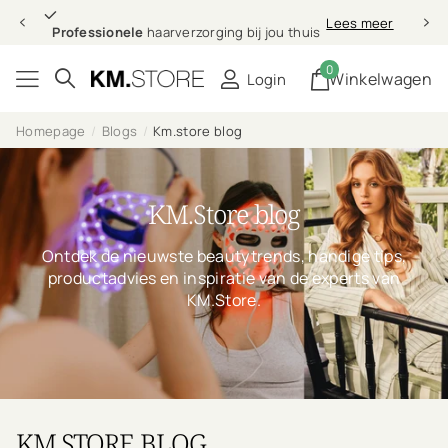
Professionele
Lees meer
Professionele
haarverzorging bij jou thuis
0
Winkelwagen
Login
Homepage
Blogs
Km.store blog
KM.Store blog
Ontdek de nieuwste beautytrends, handige tips,
productadvies en inspiratie van de experts van
KM.Store.
KM.STORE BLOG