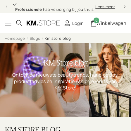
Professionele
Lees meer
Professionele
haarverzorging bij jou thuis
0
Winkelwagen
Login
Homepage
Blogs
Km.store blog
KM.Store blog
Ontdek de nieuwste beautytrends, handige tips,
productadvies en inspiratie van de experts van
KM.Store.
KM.STORE BLOG